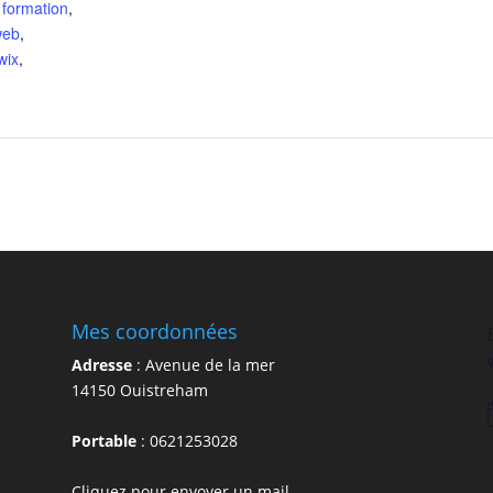
,
formation
,
web
,
wix
,
Mes coordonnées
Adresse
:
Avenue de la mer
14150
Ouistreham
Portable
:
0621253028
Cliquez pour envoyer un mail