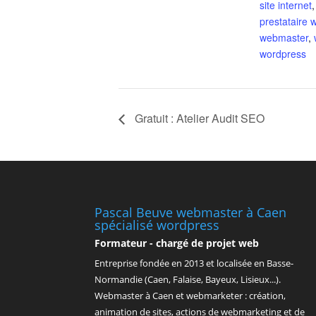
site internet
prestataire 
webmaster
,
wordpress
Gratuit : Atelier Audit SEO
Pascal Beuve webmaster à Caen
spécialisé wordpress
Formateur - chargé de projet web
Entreprise fondée en
2013
et localisée en Basse-
Normandie (Caen, Falaise, Bayeux, Lisieux...).
Webmaster à Caen et webmarketer : création,
animation de sites, actions de webmarketing et de