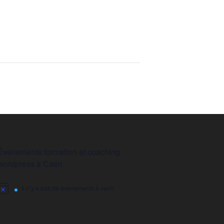
Événements formation et coaching
wordpress à Caen
Il n’y a pas de évènements à venir.